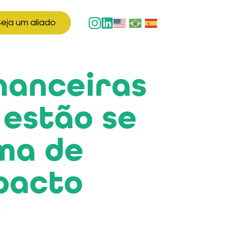
eja um aliado
inanceiras
 estão se
ma de
pacto