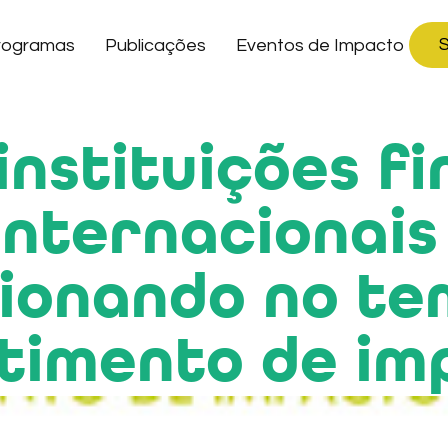
S
rogramas
Publicações
Eventos de Impacto
nstituições f
 internacionais
cionando no te
stimento de im