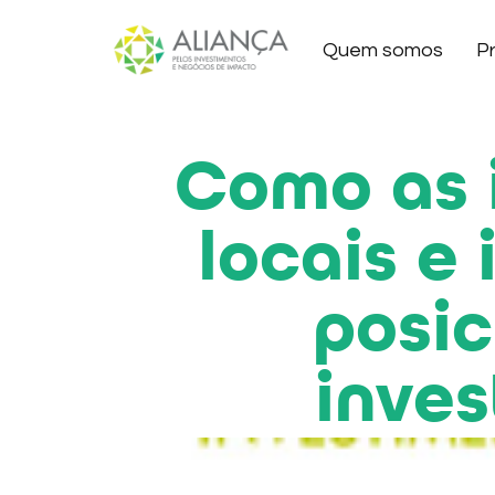
Quem somos
P
Como as i
locais e
posi
inve