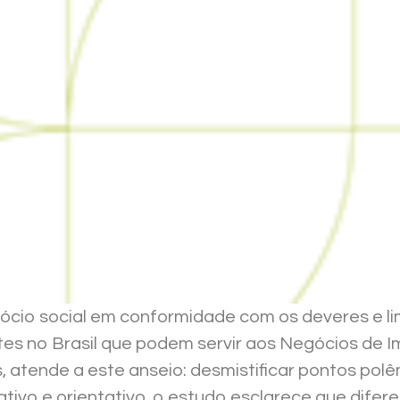
io social em conformidade com os deveres e limi
es no Brasil que podem servir aos Negócios de Im
atende a este anseio: desmistificar pontos polê
tivo e orientativo, o estudo esclarece que difere