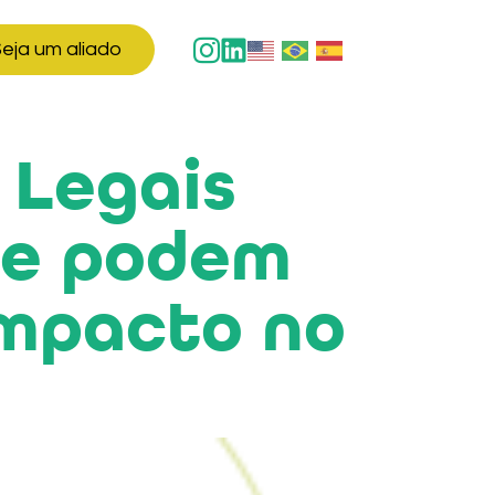
eja um aliado
 Legais
que podem
Impacto no