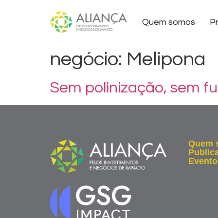
Quem somos
P
negócio:
Melipona
Sem polinização, sem fu
Quem 
Public
Evento