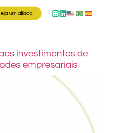
eja um aliado
s aos investimentos de
dades empresariais