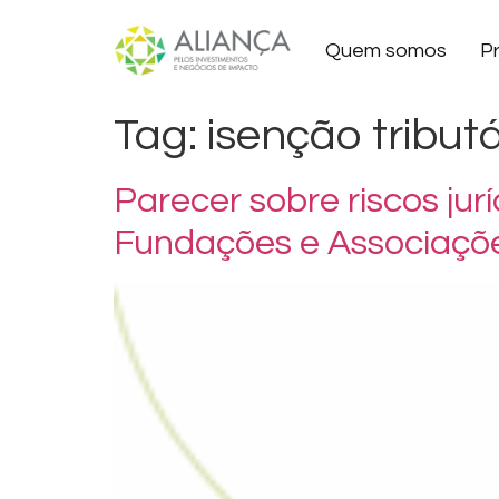
Quem somos
P
Tag:
isenção tributá
Parecer sobre riscos jur
Fundações e Associaçõe