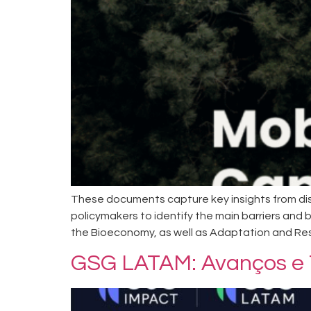
These documents capture key insights from di
policymakers to identify the main barriers and
the Bioeconomy, as well as Adaptation and Resi
GSG LATAM: Avanços e 