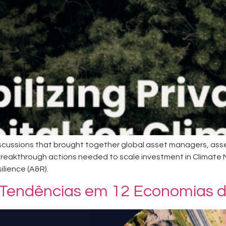
scussions that brought together global asset managers, as
 breakthrough actions needed to scale investment in Climate 
lience (A&R).
Tendências em 12 Economias 