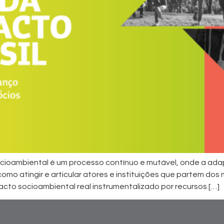
cioambiental é um processo contínuo e mutável, onde a ad
como atingir e articular atores e instituições que partem dos
cto socioambiental real instrumentalizado por recursos […]