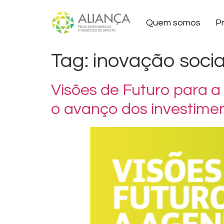
Quem somos
P
Tag:
inovação socia
Visões de Futuro para 
o avanço dos investime