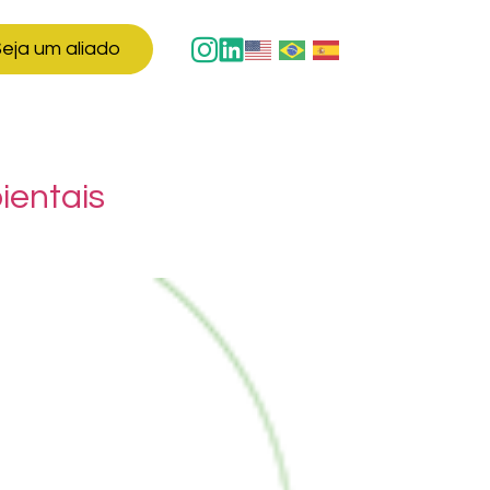
eja um aliado
ientais