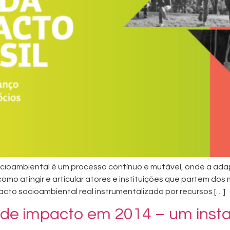
cioambiental é um processo contínuo e mutável, onde a ad
como atingir e articular atores e instituições que partem dos
cto socioambiental real instrumentalizado por recursos […]
o de impacto em 2014 – um inst